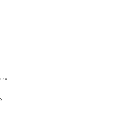
n su
ay