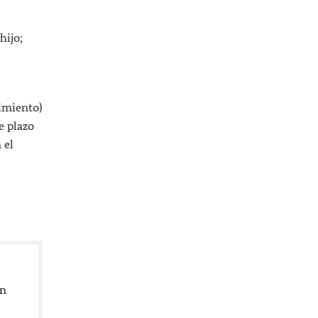
hijo;
cimiento)
te plazo
 el
en