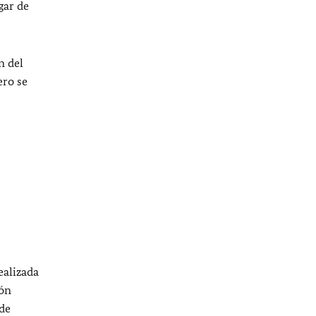
gar de
n del
ero se
ealizada
ión
 de