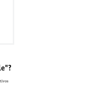
le"?
tivos