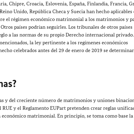
ria, Chipre, Croacia, Eslovenia, España, Finlandia, Francia, Gr
, Reino Unido, República Checa y Suecia han hecho aplicables 
bre el régimen económico matrimonial a los matrimonios y pa
Otros países podrían seguirles. Los tribunales de otros países
eglo a las normas de su propio Derecho internacional privado.
 mencionados, la ley pertinente a los regímenes económicos
hecho celebrados antes del 29 de enero de 2019 se determinar
mas?
s y del creciente número de matrimonios y uniones binaciona
l RUE y el Reglamento EUPart pretenden crear reglas unifica
en económico matrimonial. En principio, se toma como base la