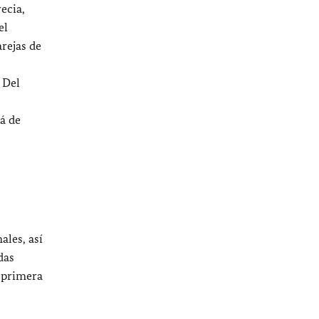
ecia,
el
rejas de
 Del
á de
les, así
das
 primera