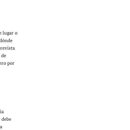
e lugar o
 dónde
prevista
 de
ero por
ia
y debe
ia