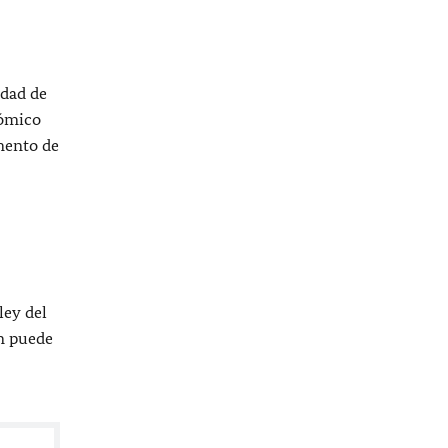
idad de
nómico
omento de
ley del
én puede