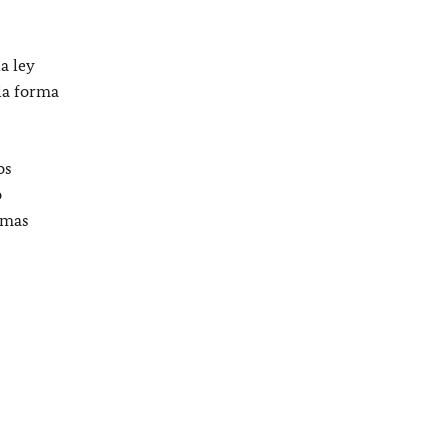
a ley
la forma
os
o
smas