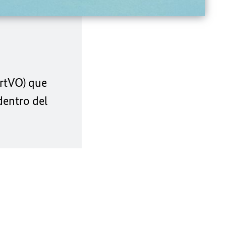
artVO) que
dentro del