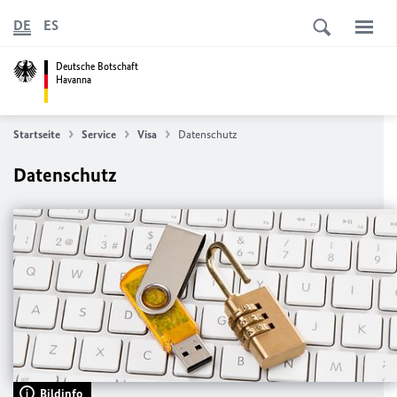
DE
ES
Deutsche Botschaft
Havanna
Startseite
Service
Visa
Datenschutz
Datenschutz
Bildinfo